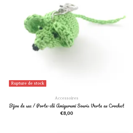
Rupture de stock
Rupture de stock
Accessoires
Bijou de sac / Porte-clé Amigurumi Souris Verte au Crochet
€
8,00