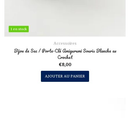
1 en stock
1 en stock
Accessoires
Bijou de Sac / Porte-Clé Amigurumi Souris Blanche au
Crochet
€
8,00
AJOUTER AU PANIER