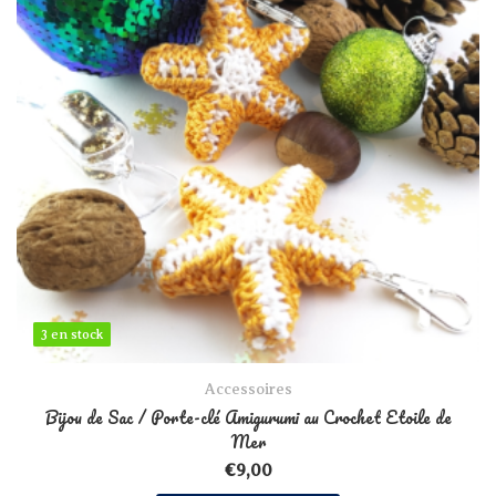
3 en stock
3 en stock
Accessoires
Bijou de Sac / Porte-clé Amigurumi au Crochet Etoile de
Mer
€
9,00