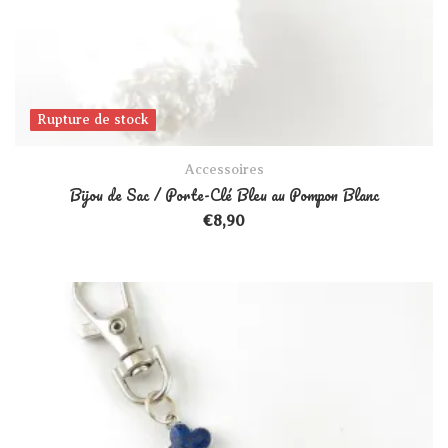
Rupture de stock
Rupture de stock
Accessoires
Bijou de Sac / Porte-Clé Bleu au Pompon Blanc
€
8,90