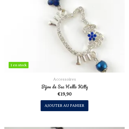
1 en stock
1 en stock
Accessoires
Bijou de Sac Hello Kitty
€
19,90
AJOUTER AU PANIER