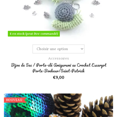
4 en stock (peut être commandé)
4 en stock (peut être commandé)
Accessoires
Bijou de Sac / Porte-clé Amigurumi au Crochet Escargot
Porte-Bonheur/Saint-Patrick
€
9,00
Ce produit a plusieurs variations
NOUVEAU