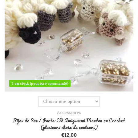
4 en stock (peut être commandé)
4 en stock (peut être commandé)
Accessoires
Bijou de Sac / Porte-Clé Amigurumi Mouton au Crochet
(plusieurs choix de couleurs)
€
12,00