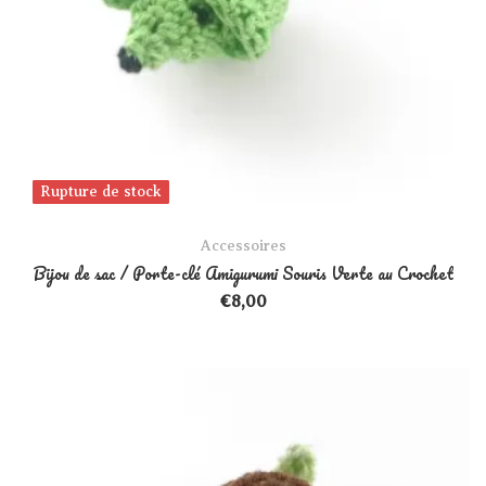
Rupture de stock
Rupture de stock
Accessoires
Bijou de sac / Porte-clé Amigurumi Souris Verte au Crochet
€
8,00