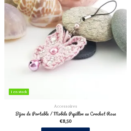
1 en stock
1 en stock
Accessoires
Bijou de Portable / Mobile Papillon au Crochet Rose
€
8,50