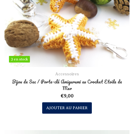
3 en stock
3 en stock
Accessoires
Bijou de Sac / Porte-clé Amigurumi au Crochet Etoile de
Mer
€
9,00
AJOUTER AU PANIER