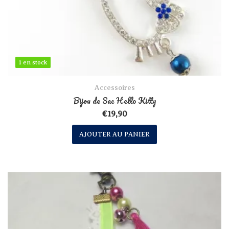
1 en stock
1 en stock
Accessoires
Bijou de Sac Hello Kitty
€
19,90
AJOUTER AU PANIER