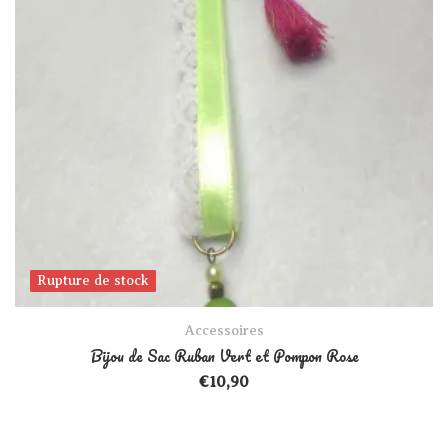
Rupture de stock
Rupture de stock
Accessoires
Bijou de Sac Ruban Vert et Pompon Rose
€
10,90