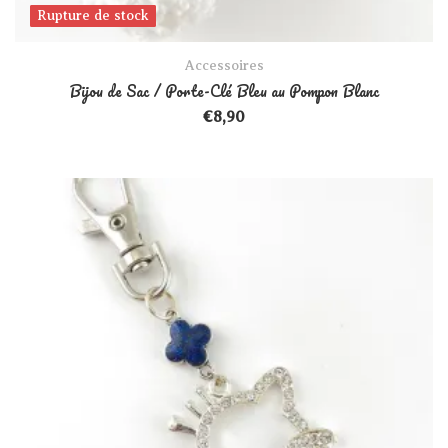
Rupture de stock
Rupture de stock
Accessoires
Bijou de Sac / Porte-Clé Bleu au Pompon Blanc
€
8,90