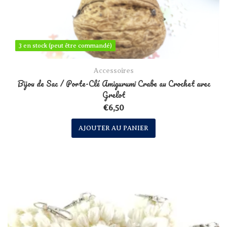
3 en stock (peut être commandé)
3 en stock (peut être commandé)
Accessoires
Bijou de Sac / Porte-Clé Amigurumi Crabe au Crochet avec
Grelot
€
6,50
AJOUTER AU PANIER