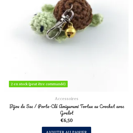
2 en stock (peut être commandé)
2 en stock (peut être commandé)
Accessoires
Bijou de Sac / Porte-Clé Amigurumi Tortue au Crochet avec
Grelot
€
6,50
AJOUTER AU PANIER