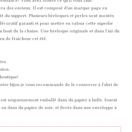
tendance? Vous avez trouvé ce qu’il vous faut!
era des envieux. Il est composé d’un marque-page en
 du support. Plusieurs breloques et perles sont montés
 décoratif garanti et pour mettre en valeur cette superbe
 bout de la chaine. Une breloque originale et dans l’air du
u de fraicheur cet été.
ive
sion.
boutique!
votre bijou je vous recommande de le conserver à l’abri de
 est soigneusement emballé dans du papier à bulle, fourni
ou dans du papier de soie, et livrés dans une enveloppe à