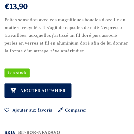
€
13,90
Faites sensation avec ces magnifiques boucles d’oreille en
matière recyclée. Il s’agit de capsules de café Nespresso
travaillées, auxquelles j’ai tissé un fil doré puis associé
perles en verres et fil en aluminium doré afin de lui donner
la forme d’un attrape-rêve amérindien.
1 en stock
quantité de Boucles d'Oreille Nespresso Fil Aluminium Dreamc
AJOUTER AU PANIER
Ajouter aux favoris
Comparer
SKU:
BIJ-BOR-NFADAVO