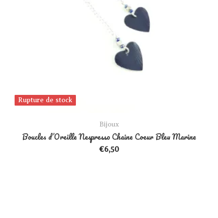
Rupture de stock
Rupture de stock
Bijoux
Boucles d’Oreille Nespresso Chaine Coeur Bleu Marine
€
6,50