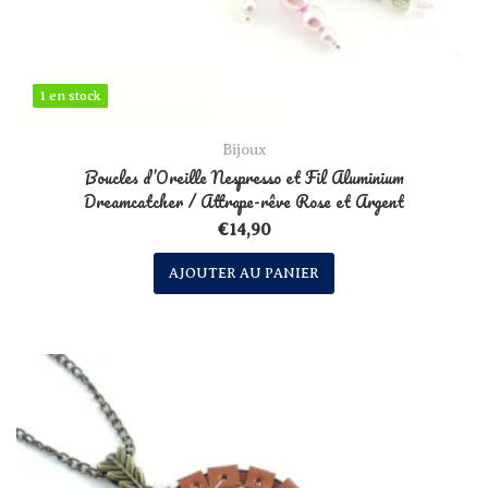
1 en stock
1 en stock
Bijoux
Boucles d’Oreille Nespresso et Fil Aluminium
Dreamcatcher / Attrape-rêve Rose et Argent
€
14,90
AJOUTER AU PANIER