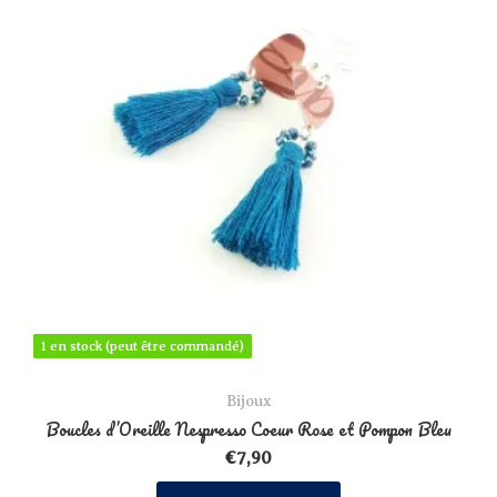
1 en stock (peut être commandé)
1 en stock (peut être commandé)
Bijoux
Boucles d’Oreille Nespresso Coeur Rose et Pompon Bleu
€
7,90