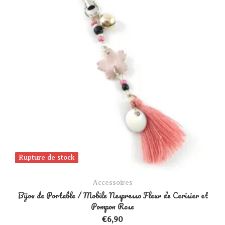
Rupture de stock
Rupture de stock
Accessoires
Bijou de Portable / Mobile Nespresso Fleur de Cerisier et
Pompon Rose
€
6,90