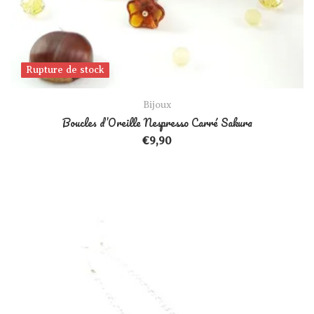
Rupture de stock
Rupture de stock
Bijoux
Boucles d’Oreille Nespresso Carré Sakura
€
9,90