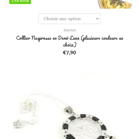
3 en stock
3 en stock
Bijoux
Collier Nespresso en Demi-Lune (plusieurs couleurs au
choix)
€
7,90
Ce produit a plusieurs variations