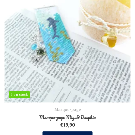
1 en stock
1 en stock
Marque-page
Marque-page Miyuki Dauphin
€
19,90