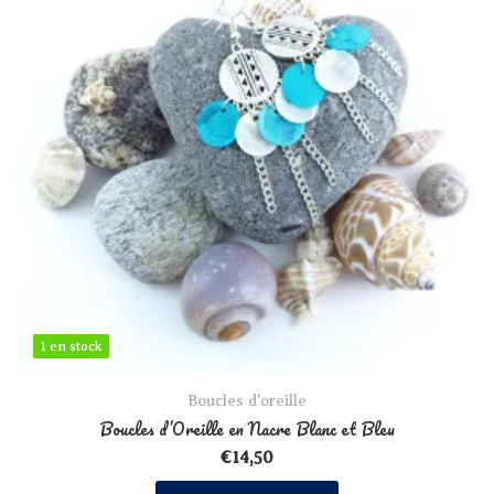
1 en stock
1 en stock
Boucles d'oreille
Boucles d’Oreille en Nacre Blanc et Bleu
€
14,50