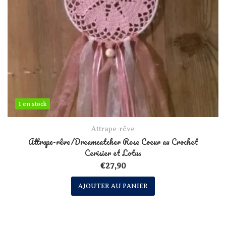
1 en stock
1 en stock
Attrape-rêve
Attrape-rêve/Dreamcatcher Rose Coeur au Crochet
Cerisier et Lotus
€
27,90
AJOUTER AU PANIER